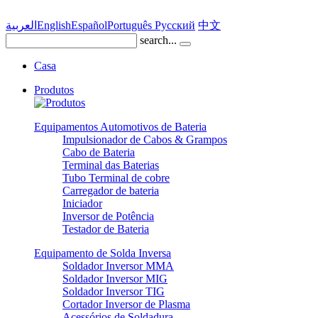
العربية
English
Español
Português
Pусский
中文
search...
Casa
Produtos
Equipamentos Automotivos de Bateria
Impulsionador de Cabos & Grampos
Cabo de Bateria
Terminal das Baterias
Tubo Terminal de cobre
Carregador de bateria
Iniciador
Inversor de Potência
Testador de Bateria
Equipamento de Solda Inversa
Soldador Inversor MMA
Soldador Inversor MIG
Soldador Inversor TIG
Cortador Inversor de Plasma
Acessórios de Soldadura