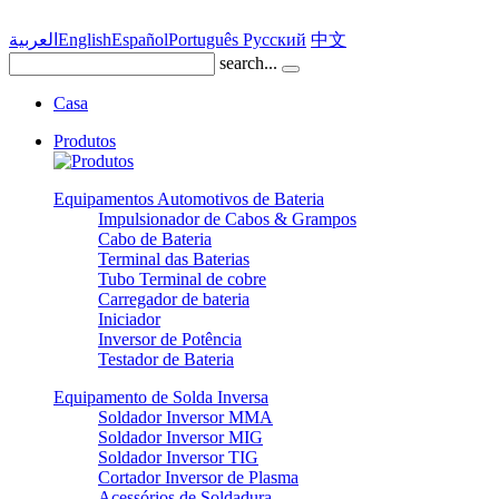
العربية
English
Español
Português
Pусский
中文
search...
Casa
Produtos
Equipamentos Automotivos de Bateria
Impulsionador de Cabos & Grampos
Cabo de Bateria
Terminal das Baterias
Tubo Terminal de cobre
Carregador de bateria
Iniciador
Inversor de Potência
Testador de Bateria
Equipamento de Solda Inversa
Soldador Inversor MMA
Soldador Inversor MIG
Soldador Inversor TIG
Cortador Inversor de Plasma
Acessórios de Soldadura