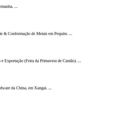
emanha. ...
te & Conformação de Metais em Pequim. ...
 e Exportação (Feira da Primavera de Cantão). ...
rdware da China, em Xangai. ...