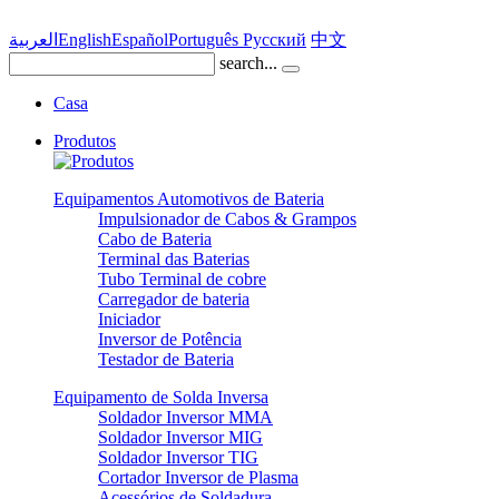
العربية
English
Español
Português
Pусский
中文
search...
Casa
Produtos
Equipamentos Automotivos de Bateria
Impulsionador de Cabos & Grampos
Cabo de Bateria
Terminal das Baterias
Tubo Terminal de cobre
Carregador de bateria
Iniciador
Inversor de Potência
Testador de Bateria
Equipamento de Solda Inversa
Soldador Inversor MMA
Soldador Inversor MIG
Soldador Inversor TIG
Cortador Inversor de Plasma
Acessórios de Soldadura