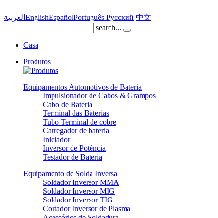
العربية
English
Español
Português
Pусский
中文
search...
Casa
Produtos
Equipamentos Automotivos de Bateria
Impulsionador de Cabos & Grampos
Cabo de Bateria
Terminal das Baterias
Tubo Terminal de cobre
Carregador de bateria
Iniciador
Inversor de Potência
Testador de Bateria
Equipamento de Solda Inversa
Soldador Inversor MMA
Soldador Inversor MIG
Soldador Inversor TIG
Cortador Inversor de Plasma
Acessórios de Soldadura