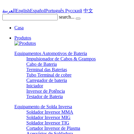
العربية
English
Español
Português
Pусский
中文
search...
Casa
Produtos
Equipamentos Automotivos de Bateria
Impulsionador de Cabos & Grampos
Cabo de Bateria
Terminal das Baterias
Tubo Terminal de cobre
Carregador de bateria
Iniciador
Inversor de Potência
Testador de Bateria
Equipamento de Solda Inversa
Soldador Inversor MMA
Soldador Inversor MIG
Soldador Inversor TIG
Cortador Inversor de Plasma
Acessórios de Soldadura