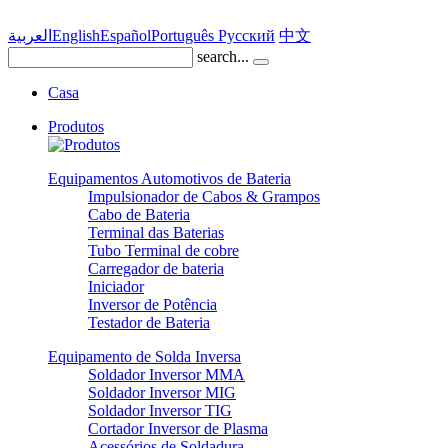
العربية
English
Español
Português
Pусский
中文
search...
Casa
Produtos
Equipamentos Automotivos de Bateria
Impulsionador de Cabos & Grampos
Cabo de Bateria
Terminal das Baterias
Tubo Terminal de cobre
Carregador de bateria
Iniciador
Inversor de Potência
Testador de Bateria
Equipamento de Solda Inversa
Soldador Inversor MMA
Soldador Inversor MIG
Soldador Inversor TIG
Cortador Inversor de Plasma
Acessórios de Soldadura