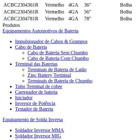
ACBC2304361R
Vermelho
4GA
36"
Bolha
ACBC2304561R
Vermelho
4GA
56"
Bolha
ACBC2304781R
Vermelho
4GA
78"
Bolha
Produtos
Equipamentos Automotivos de Bateria
Impulsionador de Cabos & Grampos
Cabo de Bateria
Cabo de Bateria Sem Chumbo
Cabo de Bateria Com Chumbo
Terminal das Baterias
Terminais de Bateria de Latão
Zinc Battery Terminal
Terminais de Bateria de Chumbo
Tubo Terminal de cobre
Carregador de bateria
Iniciador
Inversor de Potência
Testador de Bateria
Equipamento de Solda Inversa
Soldador Inversor MMA
Soldador Inversor MIG