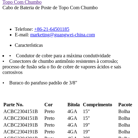
Topo Com Chumbo
Cabo de Bateria de Poste de Topo Com Chumbo
Telefone:
+86-21-64501185
E-mail:
marketing@guangwei-china.com
Características
• Condutor de cobre para a máxima condutividade
• Conectores de chumbo antimônio resistentes à corrosão;
processo de fusão sela o fio de cobre de vapores ácidos e sais
corrosivos
• Buraco do parafuso padrão de 3/8"
Parte No.
Cor
Bitola
Comprimento
Pacote
ACBC2304151B
Preto
4GA
15"
Bolha
ACBC2304151B
Preto
4GA
15"
Bolha
ACBC2304191B
Preto
4GA
19"
Bolha
ACBC2304191B
Preto
4GA
19"
Bolha