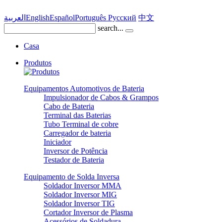
العربية
English
Español
Português
Pусский
中文
search...
Casa
Produtos
Equipamentos Automotivos de Bateria
Impulsionador de Cabos & Grampos
Cabo de Bateria
Terminal das Baterias
Tubo Terminal de cobre
Carregador de bateria
Iniciador
Inversor de Potência
Testador de Bateria
Equipamento de Solda Inversa
Soldador Inversor MMA
Soldador Inversor MIG
Soldador Inversor TIG
Cortador Inversor de Plasma
Acessórios de Soldadura