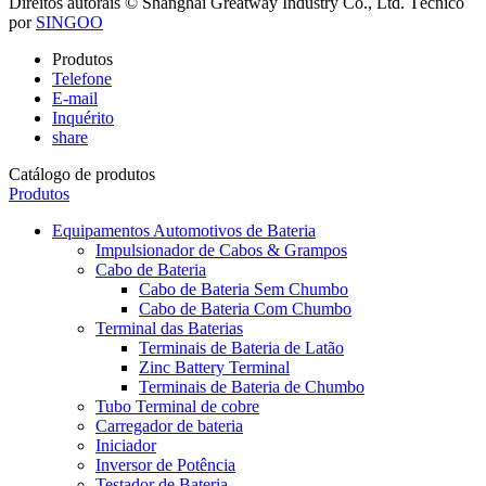
Direitos autorais © Shanghai Greatway Industry Co., Ltd.
Técnico
por
SINGOO
Produtos
Telefone
E-mail
Inquérito
share
Catálogo de produtos
Produtos
Equipamentos Automotivos de Bateria
Impulsionador de Cabos & Grampos
Cabo de Bateria
Cabo de Bateria Sem Chumbo
Cabo de Bateria Com Chumbo
Terminal das Baterias
Terminais de Bateria de Latão
Zinc Battery Terminal
Terminais de Bateria de Chumbo
Tubo Terminal de cobre
Carregador de bateria
Iniciador
Inversor de Potência
Testador de Bateria