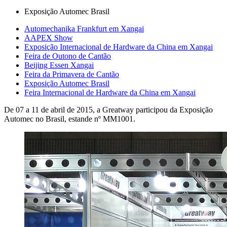
Exposição Automec Brasil
Automechanika Frankfurt em Xangai
AAPEX Show
Exposição Internacional de Hardware da China em Xangai
Feira de Outono de Cantão
Beijing Essen Xangai
Feira da Primavera de Cantão
Exposição Automec Brasil
Feira Internacional de Hardware da China em Xangai
De 07 a 11 de abril de 2015, a Greatway participou da Exposição
Automec no Brasil, estande nº MM1001.