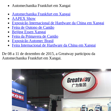
Automechanika Frankfurt em Xangai
Automechanika Frankfurt em Xangai
AAPEX Show
Exposição Internacional de Hardware da China em Xangai
Feira de Outono de Cantão
Beijing Essen Xangai
Feira da Primavera de Cantão
Exposição Automec Brasil
Feira Internacional de Hardware da China em Xangai
De 08 a 11 de dezembro de 2015, a Greatway participou da
Automechanika Frankfurt em Xangai.