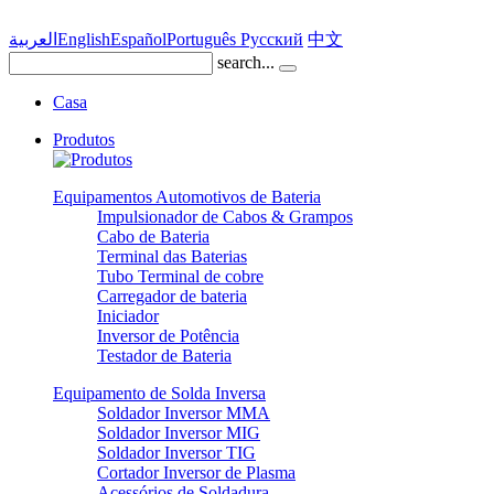
العربية
English
Español
Português
Pусский
中文
search...
Casa
Produtos
Equipamentos Automotivos de Bateria
Impulsionador de Cabos & Grampos
Cabo de Bateria
Terminal das Baterias
Tubo Terminal de cobre
Carregador de bateria
Iniciador
Inversor de Potência
Testador de Bateria
Equipamento de Solda Inversa
Soldador Inversor MMA
Soldador Inversor MIG
Soldador Inversor TIG
Cortador Inversor de Plasma
Acessórios de Soldadura