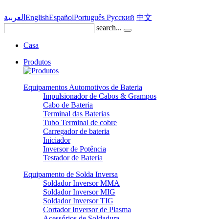
العربية
English
Español
Português
Pусский
中文
search...
Casa
Produtos
Equipamentos Automotivos de Bateria
Impulsionador de Cabos & Grampos
Cabo de Bateria
Terminal das Baterias
Tubo Terminal de cobre
Carregador de bateria
Iniciador
Inversor de Potência
Testador de Bateria
Equipamento de Solda Inversa
Soldador Inversor MMA
Soldador Inversor MIG
Soldador Inversor TIG
Cortador Inversor de Plasma
Acessórios de Soldadura